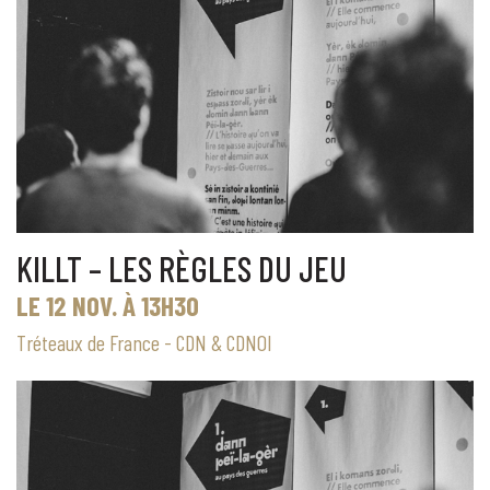
KILLT – LES RÈGLES DU JEU
LE 12 NOV. À 13H30
Tréteaux de France - CDN & CDNOI