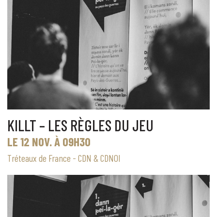
KILLT – LES RÈGLES DU JEU
LE 12 NOV. À 09H30
Tréteaux de France - CDN & CDNOI