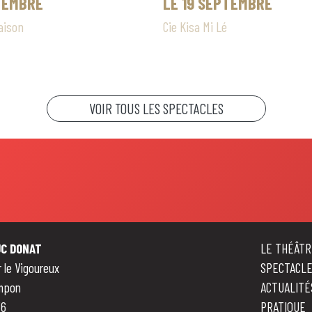
TEMBRE
LE 19 SEPTEMBRE
aison
Cie Kisa Mi Lé
VOIR TOUS LES SPECTACLES
C DONAT
LE THÉÂTR
 le Vigoureux
SPECTACL
mpon
ACTUALITÉ
36
PRATIQUE