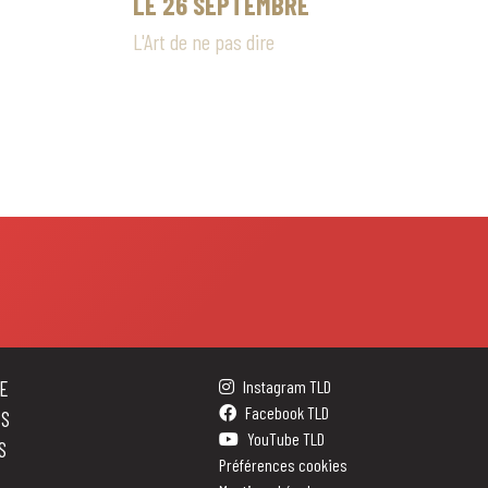
LE 26 SEPTEMBRE
L'Art de ne pas dire
E
Instagram TLD
Facebook TLD
ES
YouTube TLD
S
Préférences cookies