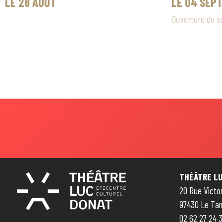
LE 28 AOÛT
LE 04 SEP
Ouverture de s
THÉÂTRE LU
20 Rue Victor
97430 Le Ta
02 62 27 24 